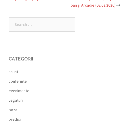
navigation
Ioan și Arcadie (02.02.2020)
Search
for:
CATEGORII
anunt
conferinte
evenimente
Legaturi
poza
predici