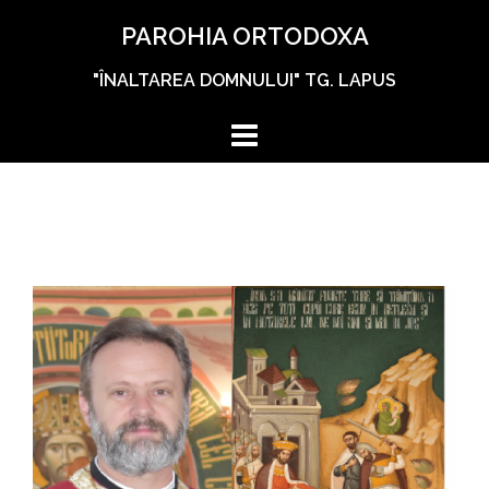
Skip
PAROHIA ORTODOXA
to
content
"ÎNALTAREA DOMNULUI" TG. LAPUS