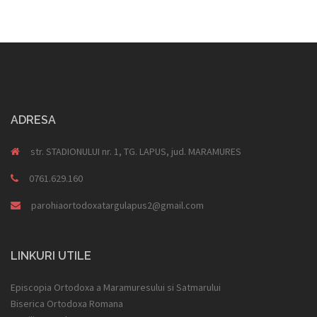
ADRESA
str. STADIONULUI nr. 1, TG. LAPUS, jud. MARAMURES
0761.629.160
parohiaortodoxatargulapus2@gmail.com
LINKURI UTILE
Episcopia Ortodoxa a Maramuresului si Satmarului
Biserica Ortodoxa Romana