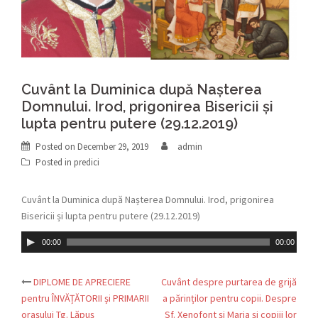
Cuvânt la Duminica după Nașterea
Domnului. Irod, prigonirea Bisericii și
lupta pentru putere (29.12.2019)
Posted on
December 29, 2019
admin
Posted in
predici
Cuvânt la Duminica după Nașterea Domnului. Irod, prigonirea
Bisericii și lupta pentru putere (29.12.2019)
Audio
00:00
00:00
Player
DIPLOME DE APRECIERE
Cuvânt despre purtarea de grijă
Post
pentru ÎNVĂȚĂTORII și PRIMARII
a părinților pentru copii. Despre
orașului Tg. Lăpuș
Sf. Xenofont și Maria și copiii lor