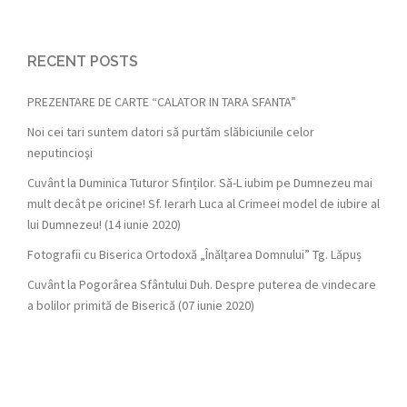
RECENT POSTS
PREZENTARE DE CARTE “CALATOR IN TARA SFANTA”
Noi cei tari suntem datori să purtăm slăbiciunile celor
neputincioşi
Cuvânt la Duminica Tuturor Sfinților. Să-L iubim pe Dumnezeu mai
mult decât pe oricine! Sf. Ierarh Luca al Crimeei model de iubire al
lui Dumnezeu! (14 iunie 2020)
Fotografii cu Biserica Ortodoxă „Înălțarea Domnului” Tg. Lăpuș
Cuvânt la Pogorârea Sfântului Duh. Despre puterea de vindecare
a bolilor primită de Biserică (07 iunie 2020)