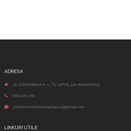
ADRESA
str. STADIONULUI nr. 1, TG. LAPUS, jud. MARAMURES
0761.629.160
parohiaortodoxatargulapus2@gmail.com
LINKURI UTILE