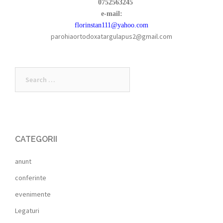
0752563245
e-mail:
florinstan111@yahoo.com
parohiaortodoxatargulapus2@gmail.com
Search
for:
CATEGORII
anunt
conferinte
evenimente
Legaturi