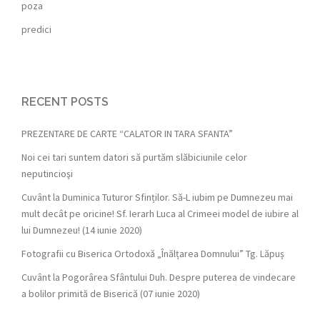
poza
predici
RECENT POSTS
PREZENTARE DE CARTE “CALATOR IN TARA SFANTA”
Noi cei tari suntem datori să purtăm slăbiciunile celor
neputincioşi
Cuvânt la Duminica Tuturor Sfinților. Să-L iubim pe Dumnezeu mai
mult decât pe oricine! Sf. Ierarh Luca al Crimeei model de iubire al
lui Dumnezeu! (14 iunie 2020)
Fotografii cu Biserica Ortodoxă „Înălțarea Domnului” Tg. Lăpuș
Cuvânt la Pogorârea Sfântului Duh. Despre puterea de vindecare
a bolilor primită de Biserică (07 iunie 2020)