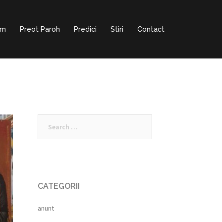
am
Preot Paroh
Predici
Stiri
Contact
Search
for:
CATEGORII
anunt