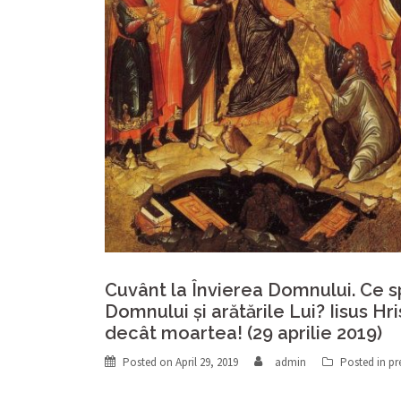
Cuvânt la Învierea Domnului. Ce s
Domnului și arătările Lui? Iisus Hr
decât moartea! (29 aprilie 2019)
Posted on
April 29, 2019
admin
Posted in
pr