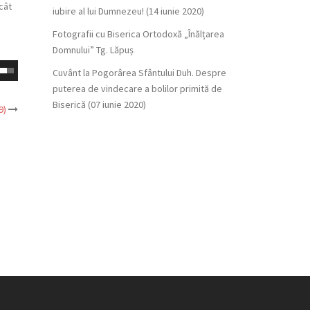
cât
iubire al lui Dumnezeu! (14 iunie 2020)
Fotografii cu Biserica Ortodoxă „Înălțarea
Domnului” Tg. Lăpuș
Cuvânt la Pogorârea Sfântului Duh. Despre
Down
puterea de vindecare a bolilor primită de
w
Biserică (07 iunie 2020)
9)
ease
ease
me.