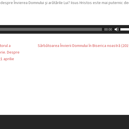
 despre Învierea Domnului și arătările Lui? Iisus Hristos este mai puternic de
Use
00:00
Up/
Arro
torul a
Sărbătoarea Învierii Domnului în Biserica noastră (201
keys
orie. Despre
to
1 aprilie
incr
or
decr
volu