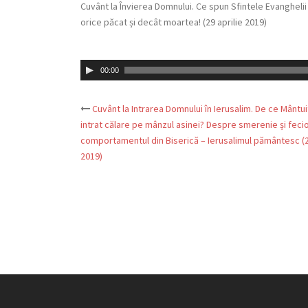
Cuvânt la Învierea Domnului. Ce spun Sfintele Evanghelii
orice păcat și decât moartea! (29 aprilie 2019)
Audio
00:00
Player
Cuvânt la Intrarea Domnului în Ierusalim. De ce Mântui
Post
intrat călare pe mânzul asinei? Despre smerenie și feci
comportamentul din Biserică – Ierusalimul pământesc (2
navigation
2019)