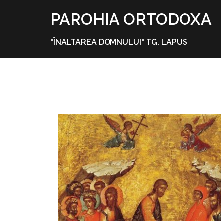
Skip
PAROHIA ORTODOXA
to
content
"ÎNALTAREA DOMNULUI" TG. LAPUS